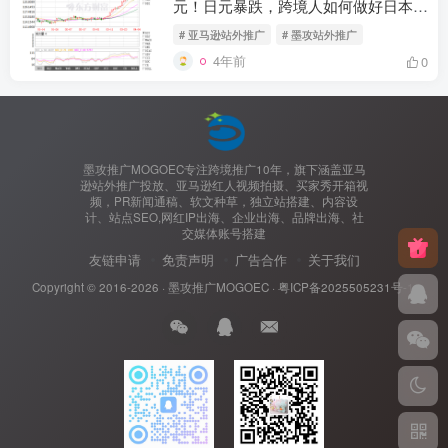
元！日元暴跌，跨境人如何做好日本市
场？- 墨攻推广MOGOEC
# 亚马逊站外推广
# 墨攻站外推广
4年前
0
墨攻推广MOGOEC专注跨境推广10年，旗下涵盖亚马
逊站外推广投放、亚马逊红人视频拍摄、买家秀开箱视
频，PR新闻通稿、软文种草，独立站搭建、内容设
计、站点SEO,网红IP出海、企业出海、品牌出海、社
交媒体账号搭建
友链申请
免责声明
广告合作
关于我们
Copyright © 2016-2026 ·
墨攻推广MOGOEC
·
粤ICP备2025505231号-1.