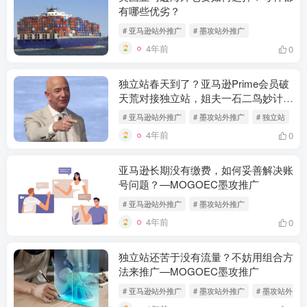
有哪些优劣？
# 亚马逊站外推广
# 墨攻站外推广
4年前
0
独立站春天到了？亚马逊Prime会员破
天荒对接独立站，姐夫一石二鸟妙计？
—MOGOEC墨攻推广
# 亚马逊站外推广
# 墨攻站外推广
# 独立站
4年前
0
亚马逊长期没有缴费，如何妥善解决账
号问题？—MOGOEC墨攻推广
# 亚马逊站外推广
# 墨攻站外推广
4年前
0
独立站还苦于没有流量？不妨用组合方
法来推广—MOGOEC墨攻推广
# 亚马逊站外推广
# 墨攻站外推广
# 墨攻站外