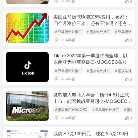
4年前
0
美国亚马逊FBA增加5%费用，卖家：
四个月涨价三次，还有王法吗？还有法
律吗？——MOGOEC墨攻推广
# 亚马逊站外推广
# 墨攻站外推广
# 亚马逊站外
4年前
0
TikTok2022年第一季度称霸全球，以
东南亚为电商突破口-MOGOEC墨攻
# 亚马逊站外推广
# 墨攻站外推广
# 墨攻站外
4年前
0
微软加入电商大本营！预计4-5月正式
上市，能否挑战亚马逊？-MOGOEC墨
攻
# 墨攻推广MOGOEC
# 亚马逊站外推广
# 墨攻
4年前
0
以前￥7兑100日元，现在￥5兑100日