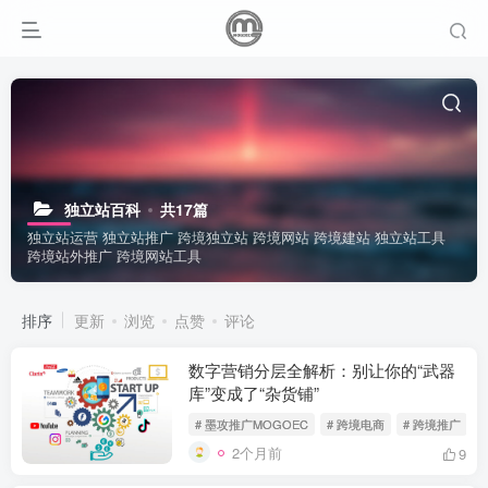
独立站百科
共17篇
独立站运营 独立站推广 跨境独立站 跨境网站 跨境建站 独立站工具
跨境站外推广 跨境网站工具
排序
更新
浏览
点赞
评论
数字营销分层全解析：别让你的“武器
库”变成了“杂货铺”
# 墨攻推广MOGOEC
# 跨境电商
# 跨境推广
2个月前
9