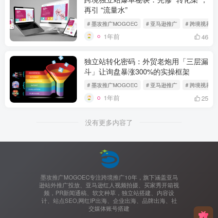
再引 “流量水”
# 墨攻推广MOGOEC
# 亚马逊推广
# 跨境视界
1年前
46
独立站转化密码：外贸老炮用「三层漏
斗」让询盘暴涨300%的实操框架
# 墨攻推广MOGOEC
# 亚马逊推广
# 跨境视界
1年前
25
没有更多内容了
墨攻推广MOGOEC专注跨境推广10年，旗下涵盖亚马
逊站外推广投放、亚马逊红人视频拍摄、买家秀开箱视
频，PR新闻通稿、软文种草，独立站搭建、内容设
计、站点SEO,网红IP出海、企业出海、品牌出海、社
交媒体账号搭建