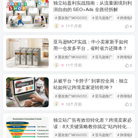
独立站盈利实战指南：从流量困境到利
润自由的 SEO+Ads 全路径拆解
# 墨攻推广MOGOEC
# 亚马逊推广
# 跨境电商
11个月前
4
亚马逊MCF实战：中小卖家新手如何
用一仓发多平台，省时省力还降本？
# 墨攻推广MOGOEC
# 亚马逊推广
# 跨境电商
11个月前
3
从被平台 “卡脖子” 到掌控全局：独立
站如何让跨境卖家逆转乾坤？
# 墨攻推广MOGOEC
# 亚马逊推广
# 跨境电商
12个月前
3
独立站广告有效但转化差？跨境卖家必
读：8大关键策略教你搞定“站内转化
率”！
# 墨攻推广MOGOEC
# 亚马逊推广
# 跨境电商