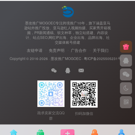
墨攻推广MOGOEC专注跨境推广10年，旗下涵盖亚马
逊站外推广投放、亚马逊红人视频拍摄、买家秀开箱视
频，PR新闻通稿、软文种草，独立站搭建、内容设
计、站点SEO,网红IP出海、企业出海、品牌出海、社
交媒体账号搭建
友链申请
免责声明
广告合作
关于我们
Copyright © 2016-2026 ·
墨攻推广MOGOEC
·
粤ICP备2025505231号-1.
跪求卖家交流QQ
扫码加微信
群