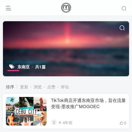
东南亚
共1篇
排序
更新
浏览
点赞
评论
TikTok商店开通东南亚市场，旨在流量
变现-墨攻推广MOGOEC
4年前
0