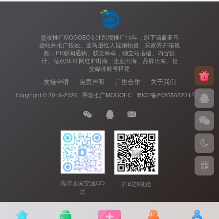
墨攻推广MOGOEC专注跨境推广10年，旗下涵盖亚马
逊站外推广投放、亚马逊红人视频拍摄、买家秀开箱视
频，PR新闻通稿、软文种草，独立站搭建、内容设
计、站点SEO,网红IP出海、企业出海、品牌出海、社
交媒体账号搭建
友链申请
免责声明
广告合作
关于我们
Copyright © 2016-2026 ·
墨攻推广MOGOEC
·
粤ICP备2025505231号-1.
跪求卖家交流QQ
扫码加微信
群