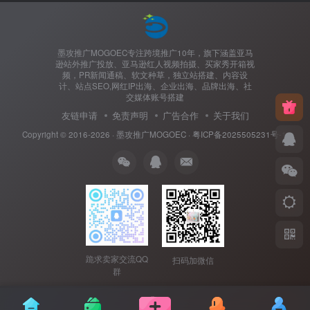
墨攻推广MOGOEC专注跨境推广10年，旗下涵盖亚马
逊站外推广投放、亚马逊红人视频拍摄、买家秀开箱视
频，PR新闻通稿、软文种草，独立站搭建、内容设
计、站点SEO,网红IP出海、企业出海、品牌出海、社
交媒体账号搭建
友链申请
免责声明
广告合作
关于我们
Copyright © 2016-2026 ·
墨攻推广MOGOEC
·
粤ICP备2025505231号-1.
跪求卖家交流QQ
扫码加微信
群