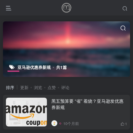
亚马逊优惠券新规
共1篇
排序
更新
浏览
点赞
评论
黑五预算要 “省” 着烧？亚马逊发优惠
券新规
10个月前
1