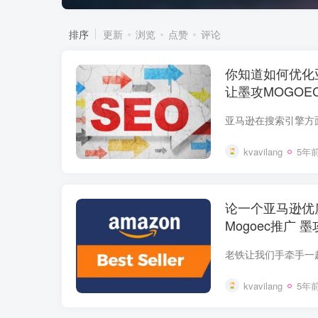
排序
更新
浏览
点赞
评论
你知道如何优化
让墨攻MOGOE
kvavilang
5年
论一个亚马逊优
Mogoec推广 
kvavilang
5年