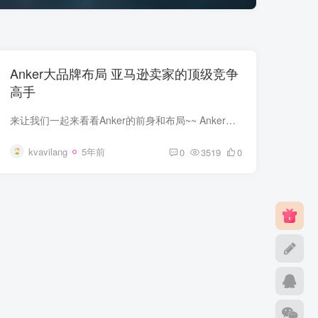
Anker大品牌布局 亚马逊卖家的顶级竞争
高手
来让我们一起来看看Anker的前身和布局~~ Anker在中国、日本、美国、德国和英国均设有子公司。Anker创始人Steven 在美国加利福利亚州的Google担任软件工程师后于2011年回到深圳。Anker 在2011年...
kvavilang
5年前
0
3519
0