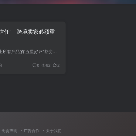
赢信任”：跨境卖家必须重
如果有一天，亚马逊上所有产品的“五星好评”都变得不再可信，你的链接还能卖得动吗？ 过去几年，很多跨境卖家心照不宣：新品冷启动离不开“先把评价面子做起来”；有的用站外种草，有的用测评...
前
0
92
2
免责声明
广告合作
关于我们