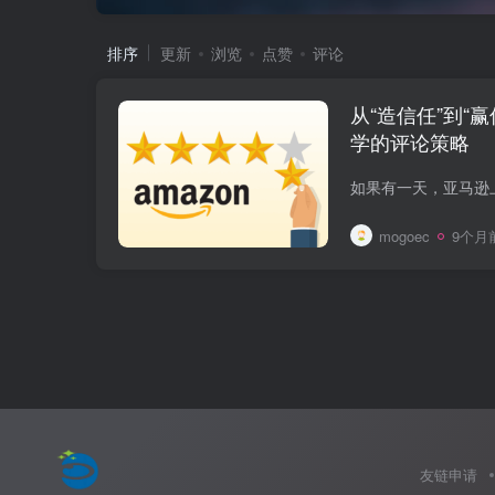
排序
更新
浏览
点赞
评论
从“造信任”到“
学的评论策略
mogoec
9个月
友链申请