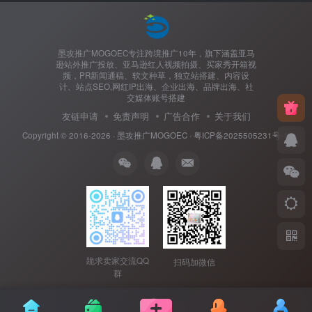
墨攻推广MOGOEC专注跨境推广10年，旗下涵盖亚马
逊站外推广投放、亚马逊红人视频拍摄、买家秀开箱视
频，PR新闻通稿、软文种草，独立站搭建、内容设
计、站点SEO,网红IP出海、企业出海、品牌出海、社
交媒体账号搭建
友链申请
免责声明
广告合作
关于我们
Copyright © 2016-2026 ·
墨攻推广MOGOEC
·
粤ICP备2025505231号-1.
跪求卖家交流QQ
扫码加微信
群