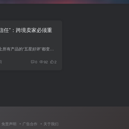
赢信任”：跨境卖家必须重
如果有一天，亚马逊上所有产品的“五星好评”都变得不再可信，你的链接还能卖得动吗？ 过去几年，很多跨境卖家心照不宣：新品冷启动离不开“先把评价面子做起来”；有的用站外种草，有的用测评...
前
0
92
2
免责声明
广告合作
关于我们