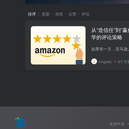
排序
更新
浏览
点赞
评论
从“造信任”到“
学的评论策略
mogoec
9个月
友链申请