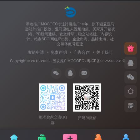
墨攻推广MOGOEC专注跨境推广10年，旗下涵盖亚马
逊站外推广投放、亚马逊红人视频拍摄、买家秀开箱视
频，PR新闻通稿、软文种草，独立站搭建、内容设
计、站点SEO,网红IP出海、企业出海、品牌出海、社
交媒体账号搭建
友链申请
免责声明
广告合作
关于我们
Copyright © 2016-2026 ·
墨攻推广MOGOEC
·
粤ICP备2025505231号-1.
跪求卖家交流QQ
扫码加微信
群