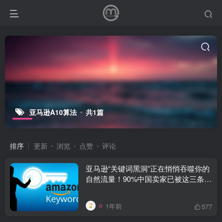
亚马逊A10算法
共1篇
排序
更新
浏览
点赞
评论
亚马逊“关键词黑洞”正在悄悄吞噬你的
自然流量！90%中国卖家已被这三条隐
形绞索勒住脖子
1年前
577