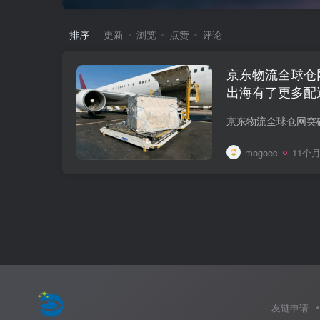
排序
更新
浏览
点赞
评论
京东物流全球仓
出海有了更多配
mogoec
11个
友链申请