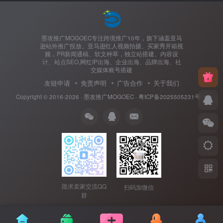
墨攻推广MOGOEC专注跨境推广10年，旗下涵盖亚马
逊站外推广投放、亚马逊红人视频拍摄、买家秀开箱视
频，PR新闻通稿、软文种草，独立站搭建、内容设
计、站点SEO,网红IP出海、企业出海、品牌出海、社
交媒体账号搭建
友链申请
免责声明
广告合作
关于我们
Copyright © 2016-2026 ·
墨攻推广MOGOEC
·
粤ICP备2025505231号-1.
跪求卖家交流QQ
扫码加微信
群