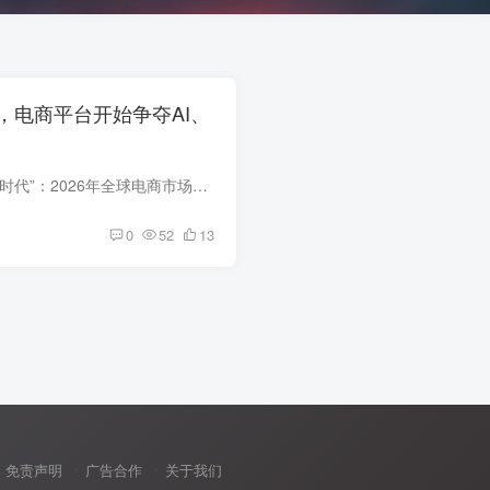
，电商平台开始争夺AI、
平台电商进入“AI中介时代”：2026年全球电商市场的7个关键变化 全球电商没有停止增长，但增长的底层逻辑正在改变。 过去，卖家讨论平台竞争，核心往往是流量、佣金、物流和价格；进入2026年后...
0
52
13
免责声明
广告合作
关于我们