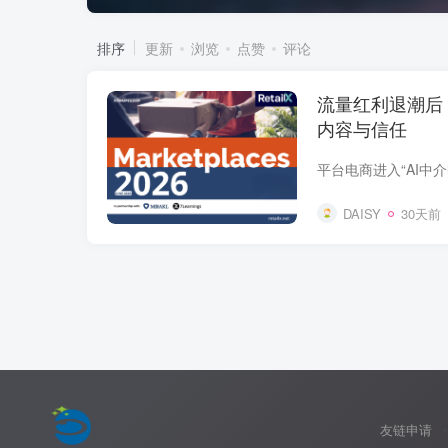
排序
更新
浏览
点赞
评论
流量红利退潮后
内容与信任
DAISY
30天前
友链申请