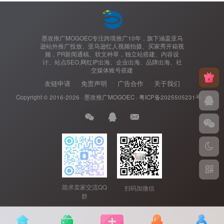
墨攻推广MOGOEC专注跨境推广10年，旗下涵盖亚马
逊站外推广投放、亚马逊红人视频拍摄、买家秀开箱视
频，PR新闻通稿、软文种草，独立站搭建、内容设
计、站点SEO,网红IP出海、企业出海、品牌出海、社
交媒体账号搭建
友链申请
免责声明
广告合作
关于我们
Copyright © 2016-2026 ·
墨攻推广MOGOEC
·
粤ICP备2025505231号-1.
跪求卖家交流QQ
扫码加微信
群