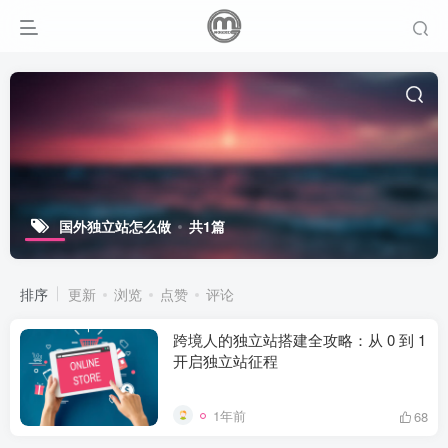
国外独立站怎么做
共1篇
排序
更新
浏览
点赞
评论
跨境人的独立站搭建全攻略：从 0 到 1
开启独立站征程
1年前
68