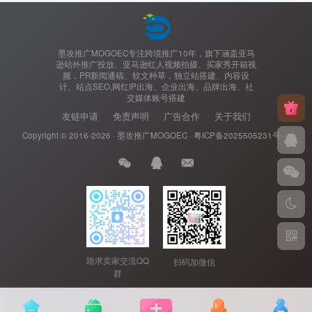
墨攻推广MOGOEC专注跨境推广10年，旗下涵盖亚马
逊站外推广投放、亚马逊红人视频拍摄、买家秀开箱视
频，PR新闻通稿、软文种草，独立站搭建、内容设
计、站点SEO,网红IP出海、企业出海、品牌出海、社
交媒体账号搭建
友链申请
免责声明
广告合作
关于我们
Copyright © 2016-2026 ·
墨攻推广MOGOEC
·
粤ICP备2025505231号-1.
跪求卖家交流QQ
扫码加微信
群