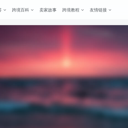
答
跨境百科
卖家故事
跨境教程
友情链接