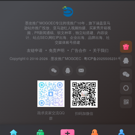
墨攻推广MOGOEC专注跨境推广10年，旗下涵盖亚马
逊站外推广投放、亚马逊红人视频拍摄、买家秀开箱视
频，PR新闻通稿、软文种草，独立站搭建、内容设
计、站点SEO,网红IP出海、企业出海、品牌出海、社
交媒体账号搭建
友链申请
免责声明
广告合作
关于我们
Copyright © 2016-2026 ·
墨攻推广MOGOEC
·
粤ICP备2025505231号-1.
跪求卖家交流QQ
扫码加微信
群