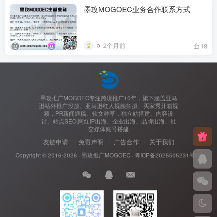
墨攻MOGOEC业务合作联系方式
2个月前
18
墨攻推广MOGOEC专注跨境推广10年，旗下涵盖亚马
逊站外推广投放、亚马逊红人视频拍摄、买家秀开箱视
频，PR新闻通稿、软文种草，独立站搭建、内容设
计、站点SEO,网红IP出海、企业出海、品牌出海、社
交媒体账号搭建
友链申请
免责声明
广告合作
关于我们
Copyright © 2016-2026 ·
墨攻推广MOGOEC
·
粤ICP备2025505231号-1.