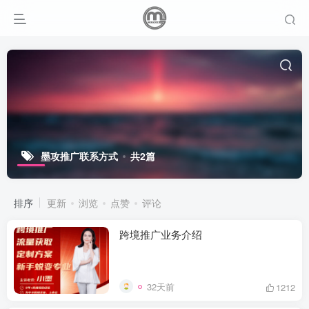
墨攻推广联系方式
共2篇
排序
更新
浏览
点赞
评论
跨境推广业务介绍
32天前
1212