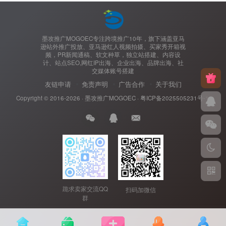
墨攻推广MOGOEC专注跨境推广10年，旗下涵盖亚马
逊站外推广投放、亚马逊红人视频拍摄、买家秀开箱视
频，PR新闻通稿、软文种草，独立站搭建、内容设
计、站点SEO,网红IP出海、企业出海、品牌出海、社
交媒体账号搭建
友链申请
免责声明
广告合作
关于我们
Copyright © 2016-2026 ·
墨攻推广MOGOEC
·
粤ICP备2025505231号-1.
跪求卖家交流QQ
扫码加微信
群