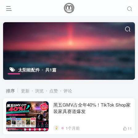
太阳能配件
共1篇
排序
更新
浏览
点赞
评论
黑五GMV占全年40%！TikTok Shop家
装家具赛道爆发
1个月前
11