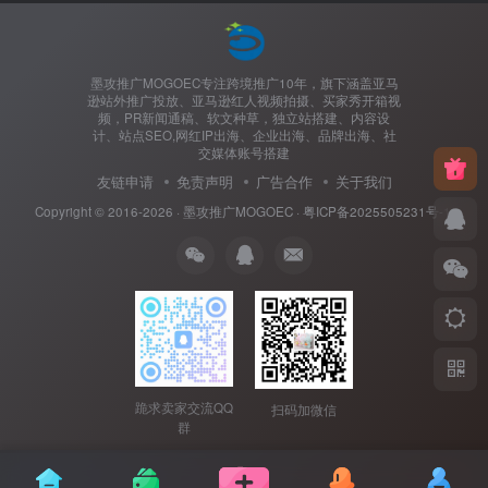
墨攻推广MOGOEC专注跨境推广10年，旗下涵盖亚马
逊站外推广投放、亚马逊红人视频拍摄、买家秀开箱视
频，PR新闻通稿、软文种草，独立站搭建、内容设
计、站点SEO,网红IP出海、企业出海、品牌出海、社
交媒体账号搭建
友链申请
免责声明
广告合作
关于我们
Copyright © 2016-2026 ·
墨攻推广MOGOEC
·
粤ICP备2025505231号-1.
跪求卖家交流QQ
扫码加微信
群