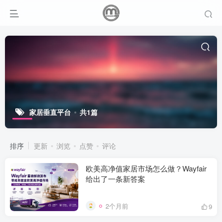
家居垂直平台
共1篇
排序
更新
浏览
点赞
评论
欧美高净值家居市场怎么做？Wayfair
给出了一条新答案
2个月前
9