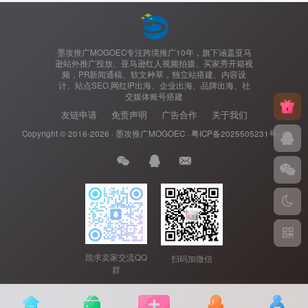
墨攻推广MOGOEC专注跨境推广10年，旗下涵盖亚马
逊站外推广投放、亚马逊红人视频拍摄、买家秀开箱视
频，PR新闻通稿、软文种草，独立站搭建、内容设
计、站点SEO,网红IP出海、企业出海、品牌出海、社
交媒体账号搭建
友链申请
免责声明
广告合作
关于我们
Copyright © 2016-2026 ·
墨攻推广MOGOEC
·
粤ICP备2025505231号-1.
跪求卖家交流QQ
扫码加微信
群