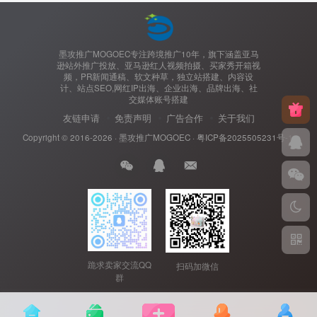
墨攻推广MOGOEC专注跨境推广10年，旗下涵盖亚马
逊站外推广投放、亚马逊红人视频拍摄、买家秀开箱视
频，PR新闻通稿、软文种草，独立站搭建、内容设
计、站点SEO,网红IP出海、企业出海、品牌出海、社
交媒体账号搭建
友链申请
免责声明
广告合作
关于我们
Copyright © 2016-2026 ·
墨攻推广MOGOEC
·
粤ICP备2025505231号-1.
跪求卖家交流QQ
扫码加微信
群