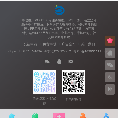
墨攻推广MOGOEC专注跨境推广10年，旗下涵盖亚马
逊站外推广投放、亚马逊红人视频拍摄、买家秀开箱视
频，PR新闻通稿、软文种草，独立站搭建、内容设
计、站点SEO,网红IP出海、企业出海、品牌出海、社
交媒体账号搭建
友链申请
免责声明
广告合作
关于我们
Copyright © 2016-2026 ·
墨攻推广MOGOEC
·
粤ICP备2025505231号-1.
跪求卖家交流QQ
扫码加微信
群