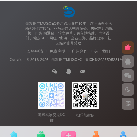
墨攻推广MOGOEC专注跨境推广10年，旗下涵盖亚马
逊站外推广投放、亚马逊红人视频拍摄、买家秀开箱视
频，PR新闻通稿、软文种草，独立站搭建、内容设
计、站点SEO,网红IP出海、企业出海、品牌出海、社
交媒体账号搭建
友链申请
免责声明
广告合作
关于我们
Copyright © 2016-2026 ·
墨攻推广MOGOEC
·
粤ICP备2025505231号-1.
跪求卖家交流QQ
扫码加微信
群