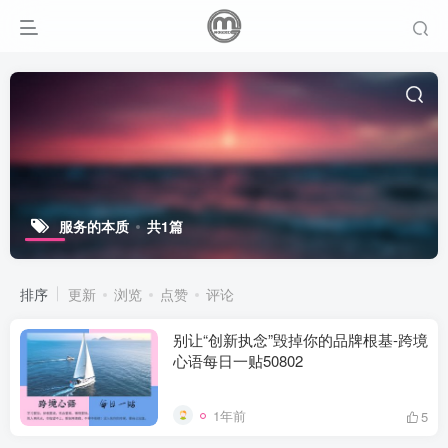
服务的本质
共1篇
排序
更新
浏览
点赞
评论
别让“创新执念”毁掉你的品牌根基-跨境
心语每日一贴50802
1年前
5