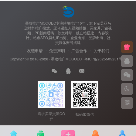
墨攻推广MOGOEC专注跨境推广10年，旗下涵盖亚马
逊站外推广投放、亚马逊红人视频拍摄、买家秀开箱视
频，PR新闻通稿、软文种草，独立站搭建、内容设
计、站点SEO,网红IP出海、企业出海、品牌出海、社
交媒体账号搭建
友链申请
免责声明
广告合作
关于我们
Copyright © 2016-2026 ·
墨攻推广MOGOEC
·
粤ICP备2025505231号-1.
跪求卖家交流QQ
扫码加微信
群