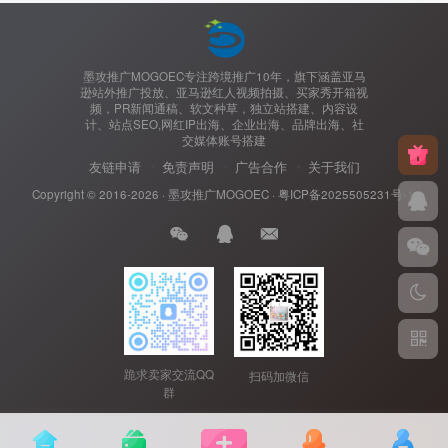
墨攻推广MOGOEC专注跨境推广10年，旗下涵盖亚马
逊站外推广投放、亚马逊红人视频拍摄、买家秀开箱视
频，PR新闻通稿、软文种草，独立站搭建、内容设
计、站点SEO,网红IP出海、企业出海、品牌出海、社
交媒体账号搭建
友链申请
免责声明
广告合作
关于我们
Copyright © 2016-2026 ·
墨攻推广MOGOEC
·
粤ICP备2025505231号-1.
跪求卖家交流QQ
扫码加微信
群