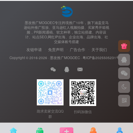
墨攻推广MOGOEC专注跨境推广10年，旗下涵盖亚马
逊站外推广投放、亚马逊红人视频拍摄、买家秀开箱视
频，PR新闻通稿、软文种草，独立站搭建、内容设
计、站点SEO,网红IP出海、企业出海、品牌出海、社
交媒体账号搭建
友链申请
免责声明
广告合作
关于我们
Copyright © 2016-2026 ·
墨攻推广MOGOEC
·
粤ICP备2025505231号-1.
跪求卖家交流QQ
扫码加微信
群