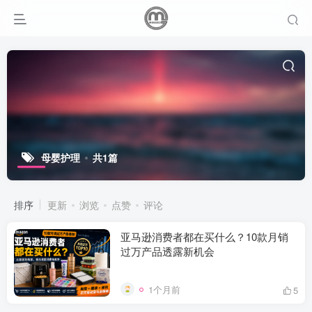
母婴护理
共1篇
排序
更新
浏览
点赞
评论
亚马逊消费者都在买什么？10款月销
过万产品透露新机会
1个月前
5