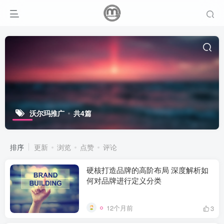
沃尔玛推广
共4篇
排序
更新
浏览
点赞
评论
硬核打造品牌的高阶布局 深度解析如
何对品牌进行定义分类
12个月前
3