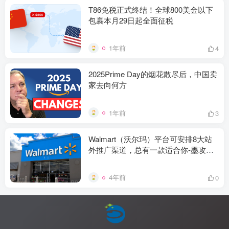
T86免税正式终结！全球800美金以下
包裹本月29日起全面征税
1年前
4
2025Prime Day的烟花散尽后，中国卖
家去向何方
1年前
3
Walmart（沃尔玛）平台可安排8大站
外推广渠道，总有一款适合你-墨攻推
广MOGOEC
4年前
0