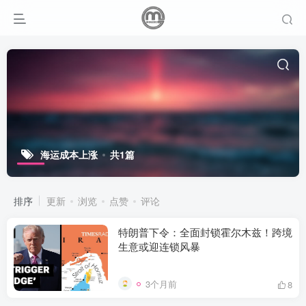
海运成本上涨
共1篇
排序
更新
浏览
点赞
评论
特朗普下令：全面封锁霍尔木兹！跨境
生意或迎连锁风暴
3个月前
8