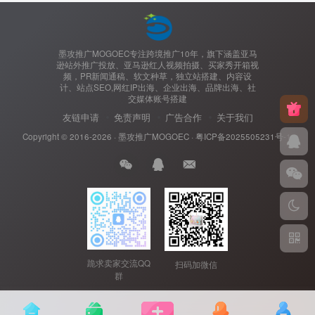
墨攻推广MOGOEC专注跨境推广10年，旗下涵盖亚马
逊站外推广投放、亚马逊红人视频拍摄、买家秀开箱视
频，PR新闻通稿、软文种草，独立站搭建、内容设
计、站点SEO,网红IP出海、企业出海、品牌出海、社
交媒体账号搭建
友链申请
免责声明
广告合作
关于我们
Copyright © 2016-2026 ·
墨攻推广MOGOEC
·
粤ICP备2025505231号-1.
跪求卖家交流QQ
扫码加微信
群