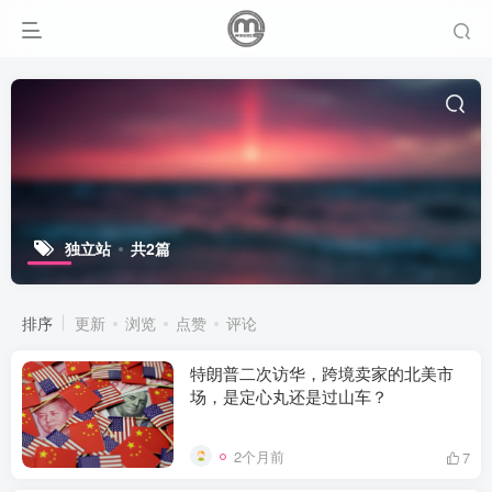
独立站
共2篇
排序
更新
浏览
点赞
评论
特朗普二次访华，跨境卖家的北美市
场，是定心丸还是过山车？
2个月前
7