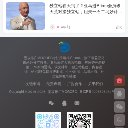
独立站春天到了？亚马逊Prime会员破
天荒对接独立站，姐夫一石二鸟妙计？
—MOGOEC墨攻推广
4年前
0
墨攻推广MOGOEC专注跨境推广10年，旗下涵盖亚马
逊站外推广投放、亚马逊红人视频拍摄、买家秀开箱视
频，PR新闻通稿、软文种草，独立站搭建、内容设
计、站点SEO,网红IP出海、企业出海、品牌出海、社
交媒体账号搭建
友链申请
免责声明
广告合作
关于我们
Copyright © 2016-2026 ·
墨攻推广MOGOEC
·
粤ICP备2025505231号-1.