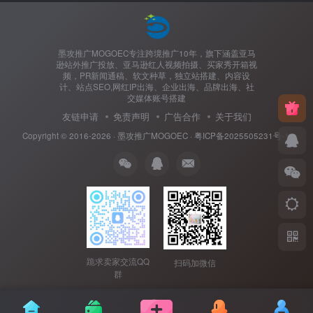
墨攻推广MOGOEC专注跨境推广10年，旗下涵盖亚马
逊站外推广投放、亚马逊红人视频拍摄、买家秀开箱视
频，PR新闻通稿、软文种草，独立站搭建、内容设
计、站点SEO,网红IP出海、企业出海、品牌出海、社
交媒体账号搭建
友链申请
免责声明
广告合作
关于我们
Copyright © 2016-2026 ·
墨攻推广MOGOEC
·
粤ICP备2025505231号-1.
跪求卖家交流QQ
扫码加微信
群