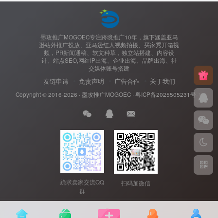
墨攻推广MOGOEC专注跨境推广10年，旗下涵盖亚马
逊站外推广投放、亚马逊红人视频拍摄、买家秀开箱视
频，PR新闻通稿、软文种草，独立站搭建、内容设
计、站点SEO,网红IP出海、企业出海、品牌出海、社
交媒体账号搭建
友链申请
免责声明
广告合作
关于我们
Copyright © 2016-2026 ·
墨攻推广MOGOEC
·
粤ICP备2025505231号-1.
跪求卖家交流QQ
扫码加微信
群