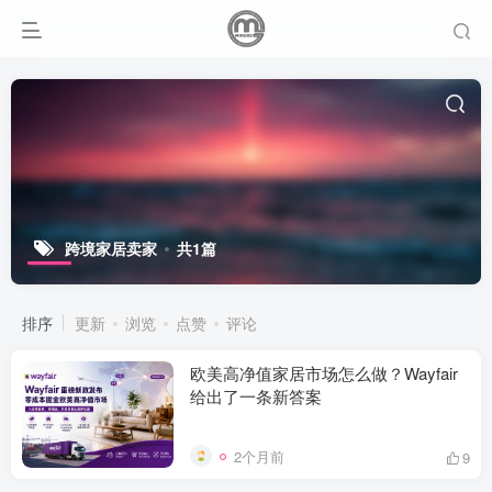
跨境家居卖家
共1篇
排序
更新
浏览
点赞
评论
欧美高净值家居市场怎么做？Wayfair
给出了一条新答案
2个月前
9