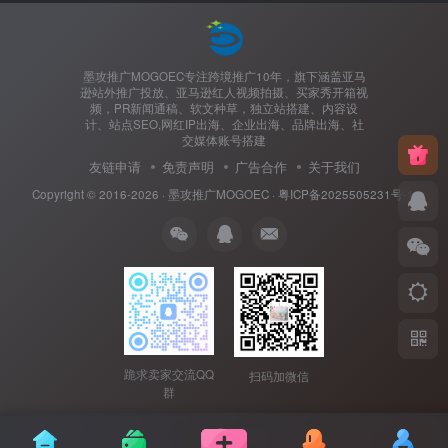
墨攻推广MOGOEC专注跨境推广10年，旗下涵盖亚马
逊站外推广投放、亚马逊红人视频拍摄、买家秀开箱视
频，PR新闻通稿、软文种草，独立站搭建、内容设
计、站点SEO,网红IP出海、企业出海、品牌出海、社
交媒体账号搭建
友链申请
免责声明
广告合作
关于我们
Copyright © 2016-2026 ·
墨攻推广MOGOEC
·
粤ICP备2025505231号-1.
跪求卖家交流QQ
扫码加微信
群