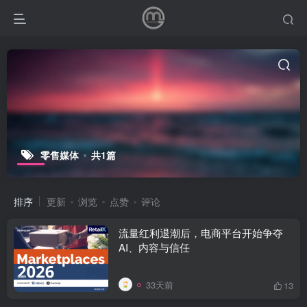
零售媒体
共1篇
排序
更新
浏览
点赞
评论
流量红利退潮后，电商平台开始争夺
AI、内容与信任
33天前
13