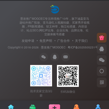
墨攻推广MOGOEC专注跨境推广10年，旗下涵盖亚马
逊站外推广投放、亚马逊红人视频拍摄、买家秀开箱视
频，PR新闻通稿、软文种草，独立站搭建、内容设
计、站点SEO,网红IP出海、企业出海、品牌出海、社
交媒体账号搭建
友链申请
免责声明
广告合作
关于我们
Copyright © 2016-2026 ·
墨攻推广MOGOEC
·
粤ICP备2025505231号-1.
跪求卖家交流QQ
扫码加微信
群