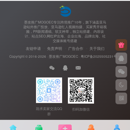
墨攻推广MOGOEC专注跨境推广10年，旗下涵盖亚马
逊站外推广投放、亚马逊红人视频拍摄、买家秀开箱视
频，PR新闻通稿、软文种草，独立站搭建、内容设
计、站点SEO,网红IP出海、企业出海、品牌出海、社
交媒体账号搭建
友链申请
免责声明
广告合作
关于我们
Copyright © 2016-2026 ·
墨攻推广MOGOEC
·
粤ICP备2025505231号-1.
跪求卖家交流QQ
扫码加微信
群