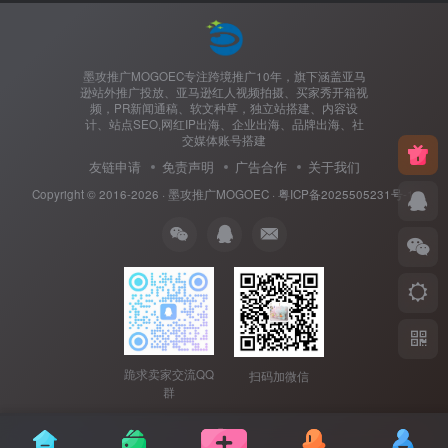
墨攻推广MOGOEC专注跨境推广10年，旗下涵盖亚马
逊站外推广投放、亚马逊红人视频拍摄、买家秀开箱视
频，PR新闻通稿、软文种草，独立站搭建、内容设
计、站点SEO,网红IP出海、企业出海、品牌出海、社
交媒体账号搭建
友链申请
免责声明
广告合作
关于我们
Copyright © 2016-2026 ·
墨攻推广MOGOEC
·
粤ICP备2025505231号-1.
跪求卖家交流QQ
扫码加微信
群