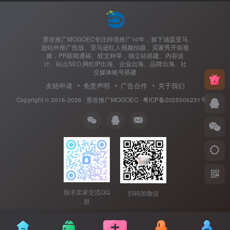
墨攻推广MOGOEC专注跨境推广10年，旗下涵盖亚马
逊站外推广投放、亚马逊红人视频拍摄、买家秀开箱视
频，PR新闻通稿、软文种草，独立站搭建、内容设
计、站点SEO,网红IP出海、企业出海、品牌出海、社
交媒体账号搭建
友链申请
免责声明
广告合作
关于我们
Copyright © 2016-2026 ·
墨攻推广MOGOEC
·
粤ICP备2025505231号-1.
跪求卖家交流QQ
扫码加微信
群