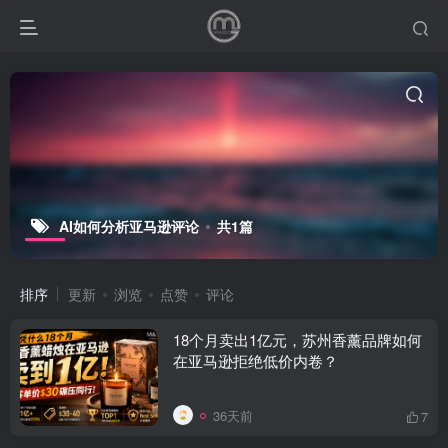
AI如何分析亚马逊评论
共1篇
排序
更新
浏览
点赞
评论
18个月卖出1亿元，苏州香薰品牌如何
在亚马逊拒绝低价内卷？
36天前
7