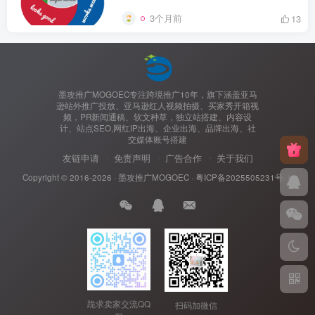
3个月前
13
墨攻推广MOGOEC专注跨境推广10年，旗下涵盖亚马
逊站外推广投放、亚马逊红人视频拍摄、买家秀开箱视
频，PR新闻通稿、软文种草，独立站搭建、内容设
计、站点SEO,网红IP出海、企业出海、品牌出海、社
交媒体账号搭建
友链申请
免责声明
广告合作
关于我们
Copyright © 2016-2026 ·
墨攻推广MOGOEC
·
粤ICP备2025505231号-1.
跪求卖家交流QQ
扫码加微信