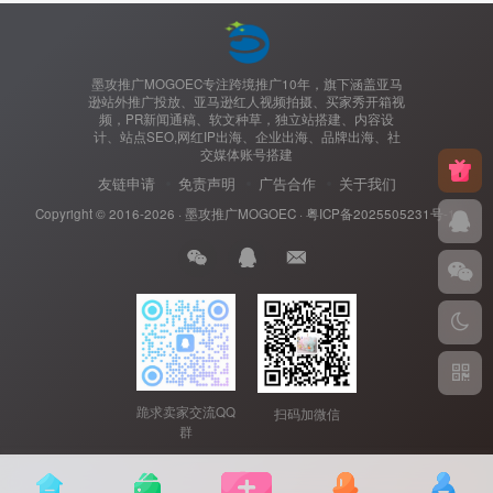
墨攻推广MOGOEC专注跨境推广10年，旗下涵盖亚马
逊站外推广投放、亚马逊红人视频拍摄、买家秀开箱视
频，PR新闻通稿、软文种草，独立站搭建、内容设
计、站点SEO,网红IP出海、企业出海、品牌出海、社
交媒体账号搭建
友链申请
免责声明
广告合作
关于我们
Copyright © 2016-2026 ·
墨攻推广MOGOEC
·
粤ICP备2025505231号-1.
跪求卖家交流QQ
扫码加微信
群