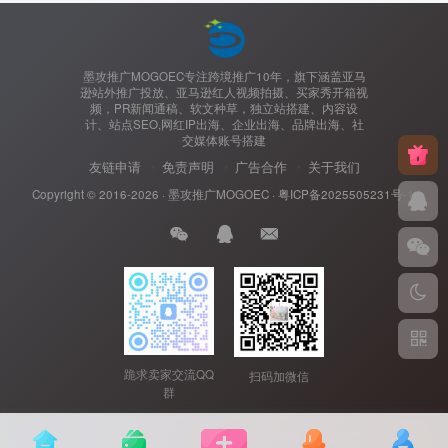
墨攻推广MOGOEC专注跨境推广10年，旗下涵盖亚马
逊站外推广投放、亚马逊红人视频拍摄、买家秀开箱视
频，PR新闻通稿、软文种草，独立站搭建、内容设
计、站点SEO,网红IP出海、企业出海、品牌出海、社
交媒体账号搭建
友链申请
免责声明
广告合作
关于我们
Copyright © 2016-2026 ·
墨攻推广MOGOEC
·
粤ICP备2025505231号-1.
跪求卖家交流QQ
扫码加微信
群