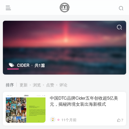
CIDER
共1篇
排序
更新
浏览
点赞
评论
中国DTC品牌Cider五年创收超5亿美
元，揭秘跨境女装出海新模式
11个月前
7