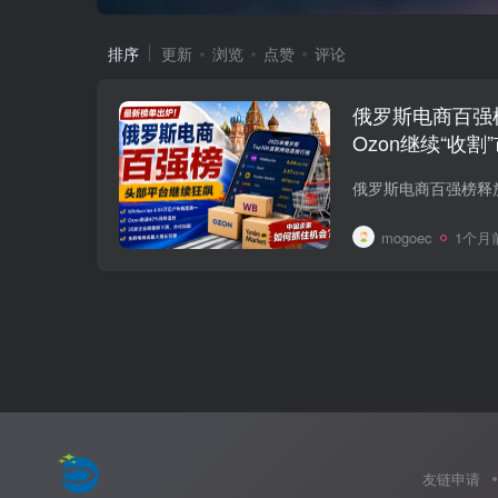
排序
更新
浏览
点赞
评论
俄罗斯电商百强榜出
Ozon继续“收割
mogoec
1个月
友链申请