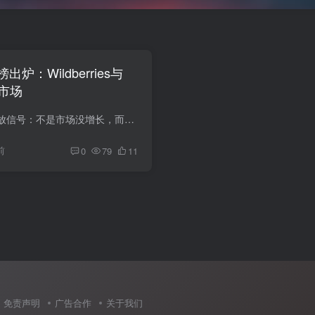
炉：Wildberries与
”市场
俄罗斯电商百强榜释放信号：不是市场没增长，而是增长越来越集中 俄罗斯电商市场又交出了一份“强者恒强”的成绩单。 表面看，2025年俄罗斯线上零售仍在扩张；但如果把榜单拆开看，会发现真正吃...
前
0
79
11
免责声明
广告合作
关于我们