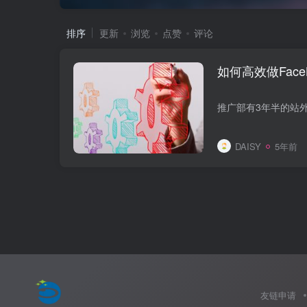
排序
更新
浏览
点赞
评论
如何高效做Fac
DAISY
5年前
友链申请