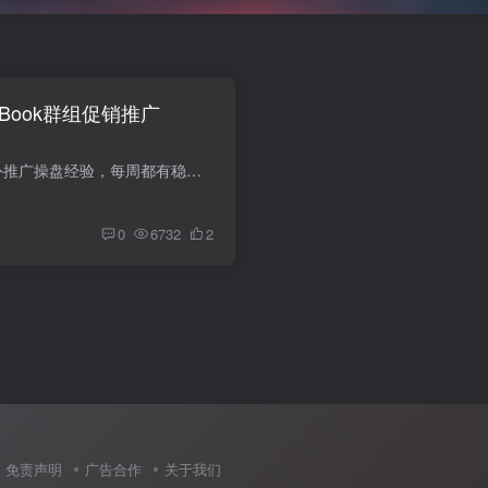
eBook群组促销推广
推广部有3年半的站外推广操盘经验，每周都有稳定爆单（100~1000单）的案例输出。今天由推广部Daisy老师来带大家如何高效地报FB群组促销。 首先，必须明确报促销活动的目的 1. ...
0
6732
2
免责声明
广告合作
关于我们