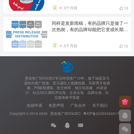
3个月前
13
同样是发新闻稿，有的品牌只是做了一
次热闹，有的品牌却能把它变成长期搜
索资产？
3个月前
13
墨攻推广MOGOEC专注跨境推广10年，旗下涵盖亚马
逊站外推广投放、亚马逊红人视频拍摄、买家秀开箱视
频，PR新闻通稿、软文种草，独立站搭建、内容设
计、站点SEO,网红IP出海、企业出海、品牌出海、社
交媒体账号搭建
友链申请
免责声明
广告合作
关于我们
Copyright © 2016-2026 ·
墨攻推广MOGOEC
·
粤ICP备2025505231号-1.