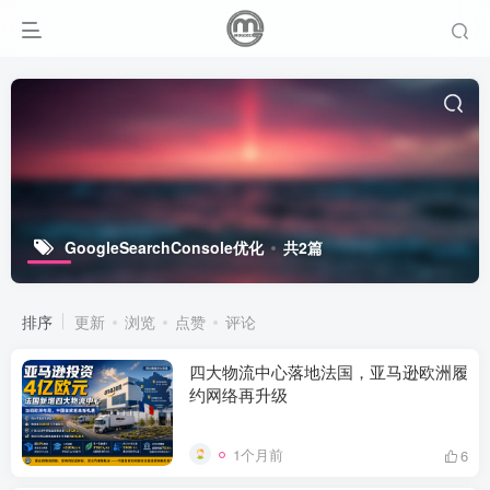
GoogleSearchConsole优化
共2篇
排序
更新
浏览
点赞
评论
四大物流中心落地法国，亚马逊欧洲履
约网络再升级
1个月前
6