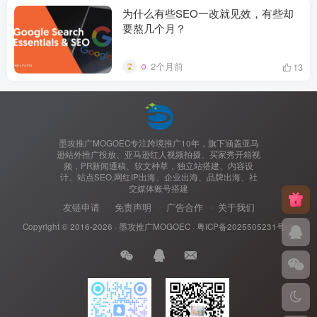
为什么有些SEO一改就见效，有些却
要熬几个月？
2个月前
13
墨攻推广MOGOEC专注跨境推广10年，旗下涵盖亚马
逊站外推广投放、亚马逊红人视频拍摄、买家秀开箱视
频，PR新闻通稿、软文种草，独立站搭建、内容设
计、站点SEO,网红IP出海、企业出海、品牌出海、社
交媒体账号搭建
友链申请
免责声明
广告合作
关于我们
Copyright © 2016-2026 ·
墨攻推广MOGOEC
·
粤ICP备2025505231号-1.