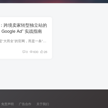
单：跨境卖家转型独立站的
 + Google Ad” 实战指南
跨境卖家要的从来不是“大而全”的官网，而是一条“小而快”的获客通道。想在最短时间、最低成本撬开外贸线上流量的大门，就把着陆页 + 谷歌广告当成你的第一把钥匙吧。
0
630
26
免责声明
广告合作
关于我们