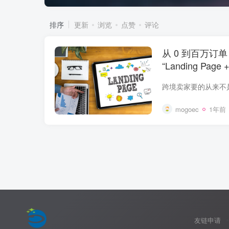
排序
更新
浏览
点赞
评论
从 0 到百万订
“Landing Page
mogoec
1年前
友链申请