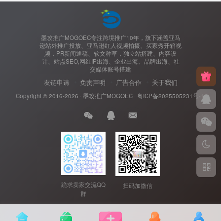
墨攻推广MOGOEC专注跨境推广10年，旗下涵盖亚马
逊站外推广投放、亚马逊红人视频拍摄、买家秀开箱视
频，PR新闻通稿、软文种草，独立站搭建、内容设
计、站点SEO,网红IP出海、企业出海、品牌出海、社
交媒体账号搭建
友链申请
免责声明
广告合作
关于我们
Copyright © 2016-2026 ·
墨攻推广MOGOEC
·
粤ICP备2025505231号-1.
跪求卖家交流QQ
扫码加微信
群