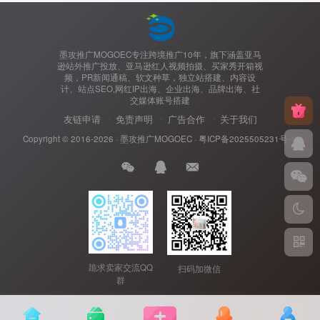
墨攻推广MOGOEC专注跨境推广10年，旗下涵盖亚马
逊站外推广投放、亚马逊红人视频拍摄、买家秀开箱视
频，PR新闻通稿、软文种草，独立站搭建、内容设
计、站点SEO,网红IP出海、企业出海、品牌出海、社
交媒体账号搭建
友链申请
免责声明
广告合作
关于我们
Copyright © 2016-2026 ·
墨攻推广MOGOEC
·
粤ICP备2025505231号-1.
跪求卖家交流QQ
扫码加微信
群