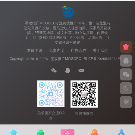
墨攻推广MOGOEC专注跨境推广10年，旗下涵盖亚马
逊站外推广投放、亚马逊红人视频拍摄、买家秀开箱视
频，PR新闻通稿、软文种草，独立站搭建、内容设
计、站点SEO,网红IP出海、企业出海、品牌出海、社
交媒体账号搭建
友链申请
免责声明
广告合作
关于我们
Copyright © 2016-2026 ·
墨攻推广MOGOEC
·
粤ICP备2025505231号-1.
跪求卖家交流QQ
扫码加微信
群