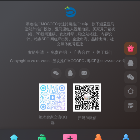
墨攻推广MOGOEC专注跨境推广10年，旗下涵盖亚马
逊站外推广投放、亚马逊红人视频拍摄、买家秀开箱视
频，PR新闻通稿、软文种草，独立站搭建、内容设
计、站点SEO,网红IP出海、企业出海、品牌出海、社
交媒体账号搭建
友链申请
免责声明
广告合作
关于我们
Copyright © 2016-2026 ·
墨攻推广MOGOEC
·
粤ICP备2025505231号-1.
跪求卖家交流QQ
扫码加微信
群