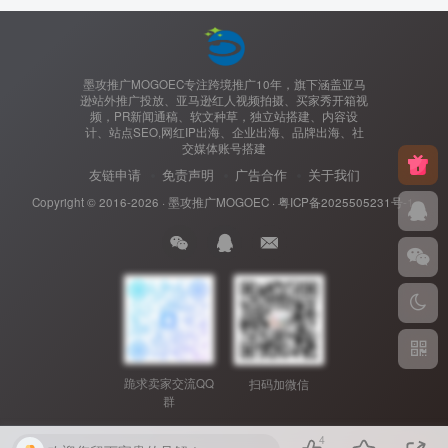
墨攻推广MOGOEC专注跨境推广10年，旗下涵盖亚马
逊站外推广投放、亚马逊红人视频拍摄、买家秀开箱视
频，PR新闻通稿、软文种草，独立站搭建、内容设
计、站点SEO,网红IP出海、企业出海、品牌出海、社
交媒体账号搭建
友链申请
免责声明
广告合作
关于我们
Copyright © 2016-2026 ·
墨攻推广MOGOEC
·
粤ICP备2025505231号-1.
跪求卖家交流QQ
扫码加微信
群
4