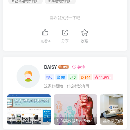
# 亚马逊站外推广
# 墨攻站外推广
喜欢就支持一下吧
点赞
4
分享
收藏
DAISY
关注
0
68
0
144
11.9W+
这家伙很懒，什么都没有写...
Dealnews提报攻略–美国Top2专业折扣网站
如何高效做FaceBook群组促销推广