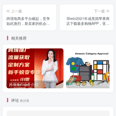
上一篇
下一篇
跨境电商多平台崛起，竞争
Shein2021年成美国苹果商
如此激烈，新卖家的机会在
店下载最多购物APP，亚马
哪？
逊等传统电商倍感压力——
MOGOEC墨攻推广
相关推荐
跨境推广业务介绍
亚马逊选品秘籍-居中店铺掘金术：精铺卖家月入$10000
评论
抢沙发